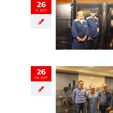
26
11, 2017
en paling aan heel Nederland
Uitgelicht
26
09, 2017
raait bij ons om pasvorm en
kwaliteit
Uitgelicht