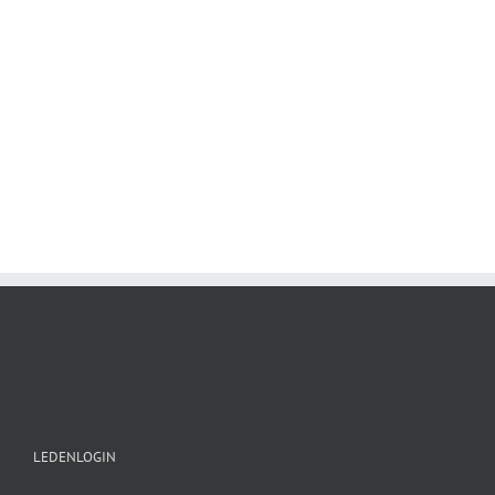
Muizelaar Techniek
LEDENLOGIN