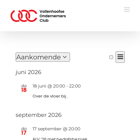
Ga
naar
inhoud
Evenementen
Evene
Aankomende
Lijst
Zoeken
Evenem
weerg
Selecteer
Zoeken
navigat
juni 2026
een
en
datum.
do
18 juni @ 20:00
-
22:00
18
weerge
Over de vloer bij…
navigat
september 2026
do
17 september @ 20:00
17
ALV ’26 met bedrijfsbezoek