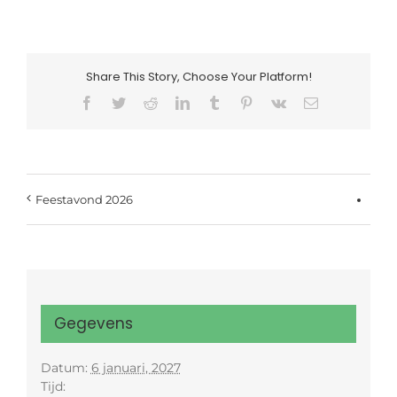
Share This Story, Choose Your Platform!
Facebook
Twitter
Reddit
LinkedIn
Tumblr
Pinterest
Vk
E-
mail
Feestavond 2026
Gegevens
Datum:
6 januari, 2027
Tijd: