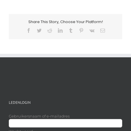
Share This Story, Choose Your Platform!
Facebook
Twitter
Reddit
LinkedIn
Tumblr
Pinterest
Vk
E-
mail
LEDENLOGIN
Gebruikersnaam of e-mailadres