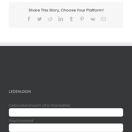
Share This Story, Choose Your Platform!
Facebook
Twitter
Reddit
LinkedIn
Tumblr
Pinterest
Vk
E-
mail
LEDENLOGIN
Gebruikersnaam of e-mailadres
Wachtwoord