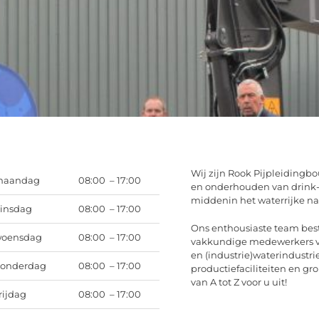
Wij zijn Rook Pijpleidingb
maandag
08:00 – 17:00
en onderhouden van drink- 
middenin het waterrijke na
insdag
08:00 – 17:00
Ons enthousiaste team bes
oensdag
08:00 – 17:00
vakkundige medewerkers voe
en (industrie)waterindustr
onderdag
08:00 – 17:00
productiefaciliteiten en g
van A tot Z voor u uit!
rijdag
08:00 – 17:00