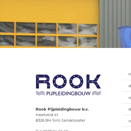
d
w
Rook Pijpleidingbouw b.v.
d
Heetveld 41
8326 BH Sint-Jansklooster
v