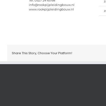
Tel: 0527 24 65 68
z
info@rookpijpleidingbouw.nl
www.rookpijpleidingbouw.nl
z
Share This Story, Choose Your Platform!