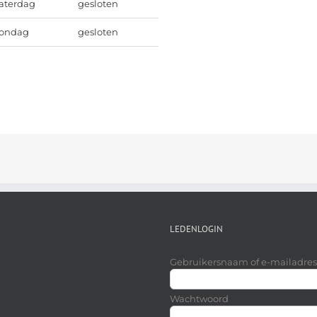
aterdag
gesloten
ondag
gesloten
LEDENLOGIN
Gebruikersnaam of e-mailadres
Wachtwoord