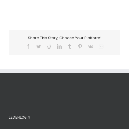
Share This Story, Choose Your Platform!
Facebook
Twitter
Reddit
LinkedIn
Tumblr
Pinterest
Vk
E-
mail
LEDENLOGIN