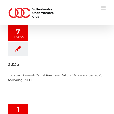
Ga
naar
inhoud
7
11, 2025
2025
Locatie: Bonsink Yacht Painters Datum: 6 november 2025
Aanvang: 20.00 [...]
1