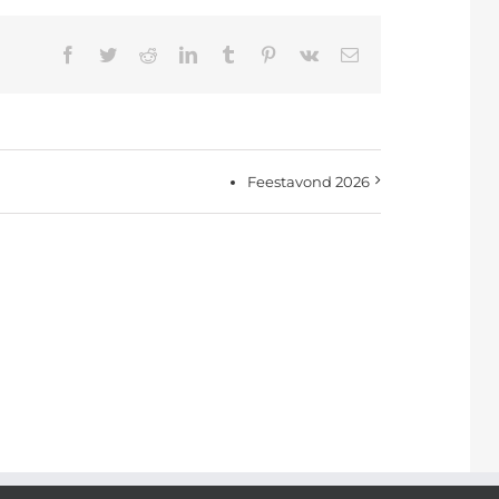
Facebook
Twitter
Reddit
LinkedIn
Tumblr
Pinterest
Vk
E-
mail
Feestavond 2026