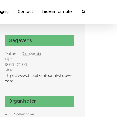
iging
Contact
Ledeninformatie
Gegevens
Datum:
20 november
Tijd:
18:00 - 22:00
Site:
https://www.ticketkantoor.nl/shop/ve
nose
Organisator
VOC Vollenhove